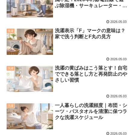
ぶ除湿機・サーキュレーター・ニ
トリ活用術
2026.05.03
洗濯表示「F」マークの意味は？
洗濯
家で洗う判断とF丸の見方
2026.05.03
洗濯の黄ばみはこう落とす！自宅
洗濯
でできる落とし方と再発防止のや
さしい習慣
2026.05.03
一人暮らしの洗濯頻度｜布団・シ
洗濯
ーツ・バスタオルを清潔に保つラ
クな洗濯スケジュール
2026.05.03