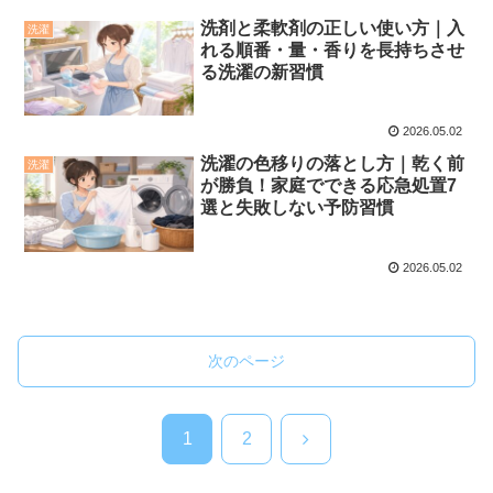
洗剤と柔軟剤の正しい使い方｜入
洗濯
れる順番・量・香りを長持ちさせ
る洗濯の新習慣
2026.05.02
洗濯の色移りの落とし方｜乾く前
洗濯
が勝負！家庭でできる応急処置7
選と失敗しない予防習慣
2026.05.02
次のページ
次
1
2
へ