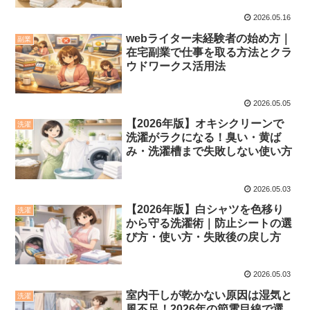
2026.05.16
webライター未経験者の始め方｜
副業
在宅副業で仕事を取る方法とクラ
ウドワークス活用法
2026.05.05
【2026年版】オキシクリーンで
洗濯
洗濯がラクになる！臭い・黄ば
み・洗濯槽まで失敗しない使い方
2026.05.03
【2026年版】白シャツを色移り
洗濯
から守る洗濯術｜防止シートの選
び方・使い方・失敗後の戻し方
2026.05.03
室内干しが乾かない原因は湿気と
洗濯
風不足！2026年の節電目線で選