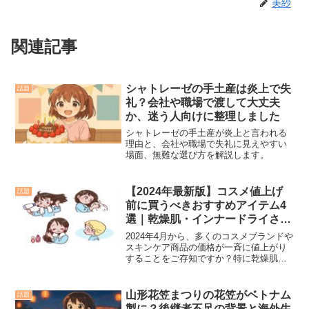
美紗
関連記事
シャトレーゼの手土産は炎上で失
話題
礼？会社や職場で渡して大丈夫
か、迷う人向けに整理しました
シャトレーゼの手土産が炎上と言われる
理由と、会社や職場で失礼に見えやすい
場面、無難な選び方を解説します。
【2024年最新版】コスメ値上げ
話題
前に買うべきおすすめアイテム4
選｜乾燥肌・インナードライさん
必見！
2024年4月から、多くのコスメブランドや
スキンケア商品の価格が一斉に値上がり
することをご存知ですか？特に乾燥肌・
インナードライ肌の方にとって、信頼で
きる保湿系アイテムはできるだけお得に
ストックしておきたいところ。この記事
山形花笠まつりの花笠がベトナム
話題
では、実際に@cosmeでも話題となって
製に？後継者不足の背景と海外生