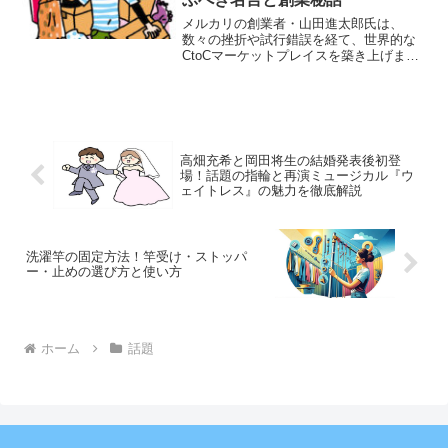
上げの可能性までを詳しく解説します。
メルカリの創業者・山田進太郎氏は、
数々の挫折や試行錯誤を経て、世界的な
CtoCマーケットプレイスを築き上げまし
た。彼の人生における原点や挑戦の連続
には、これから起業を目指す人にとって
貴重なヒントが詰まっています。この記
事では、山田氏の経歴と成功に導いた考
え方を軸に、メルカリ創業の背景や名言
の真意を深掘りし、未来の起業家が学べ
高畑充希と岡田将生の結婚発表後初登
る実践的な教訓をお届けします。
場！話題の指輪と再演ミュージカル『ウ
ェイトレス』の魅力を徹底解説
洗濯竿の固定方法！竿受け・ストッパ
ー・止めの選び方と使い方
ホーム
話題