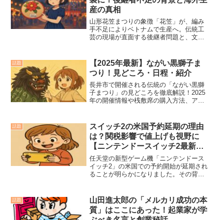
いる「今、買っておくべきおすすめコス
産の真相
メ・スキンケア商品」を、値上げ前に絶
対チェックしておきたいアイテムとして
山形花笠まつりの象徴「花笠」が、編み
ご紹介します。
手不足によりベトナムで生産へ。伝統工
芸の現場が直面する後継者問題と、文化
継承の新たなかたちとは？海外生産の背
景と今後の課題を、実例を交えて詳しく
解説します。
【2025年最新】ながい黒獅子ま
話題
つり！見どころ・日程・紹介
長井市で開催される伝統の「ながい黒獅
子まつり」の見どころを徹底解説！2025
年の開催情報や桟敷席の購入方法、アク
セス・宿泊情報まで網羅。家族連れにも
嬉しい小学校の演舞や配信情報も紹介し
ています。
スイッチ2の米国予約延期の理由
話題
は？関税影響で値上げも視野に
【ニンテンドースイッチ2最新情
報】
任天堂の新型ゲーム機「ニンテンドース
イッチ2」の米国での予約開始が延期され
ることが明らかになりました。その背景
には、トランプ前政権時代に導入された
関税政策が再び注目されている影響があ
ります。この記事では、「ニンテンドー
山田進太郎の「メルカリ成功の本
話題
スイッチ2」のアメリカでの予約延期の理
質」はここにあった！起業家が学
由、影響する関税の詳細、そして価格値
ぶべき名言と創業秘話