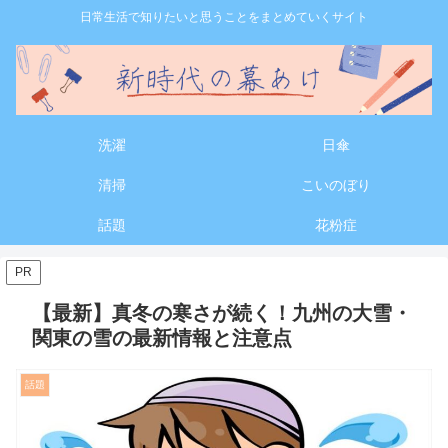
日常生活で知りたいと思うことをまとめていくサイト
洗濯
日傘
清掃
こいのぼり
話題
花粉症
PR
【最新】真冬の寒さが続く！九州の大雪・
関東の雪の最新情報と注意点
話題