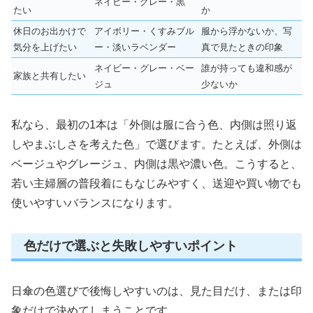
ネイビー・グレー・黒
たい
か
休日のお出かけで
アイボリー・くすみブル
服から浮かないか、写
気分を上げたい
ー・淡いラベンダー
真で見たときの印象
ネイビー・グレー・ベー
誰が持っても違和感が
家族と共有したい
ジュ
少ないか
私なら、最初の1本は「外側は服に合う色、内側は照り返
しやまぶしさを考えた色」で選びます。たとえば、外側は
ベージュやグレージュ、内側は黒や濃い色。こうすると、
若い主婦層の普段着にもなじみやすく、送迎や買い物でも
使いやすいバランスになります。
色だけで選ぶと失敗しやすいポイント
日傘の色選びで後悔しやすいのは、見た目だけ、または印
象だけで決めてしまうことです。