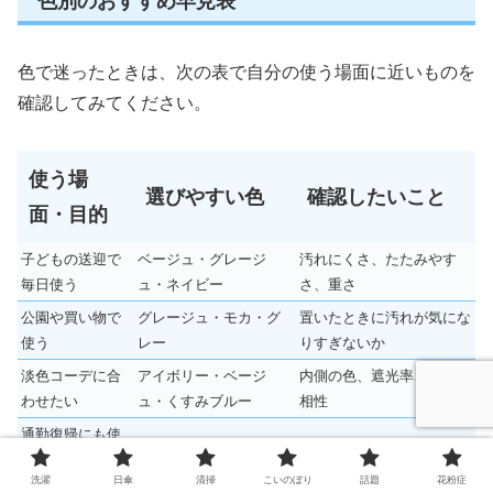
色別のおすすめ早見表
色で迷ったときは、次の表で自分の使う場面に近いものを
確認してみてください。
使う場
選びやすい色
確認したいこと
面・目的
子どもの送迎で
ベージュ・グレージ
汚れにくさ、たたみやす
毎日使う
ュ・ネイビー
さ、重さ
公園や買い物で
グレージュ・モカ・グ
置いたときに汚れが気にな
使う
レー
りすぎないか
淡色コーデに合
アイボリー・ベージ
内側の色、遮光率、服との
わせたい
ュ・くすみブルー
相性
通勤復帰にも使
ネイビー・グレー・黒
仕事服やバッグに合うか
いたい
洗濯
日傘
清掃
こいのぼり
話題
花粉症
休日のお出かけ
アイボリー・淡いラベ
写真映えだけでなく、汚れ