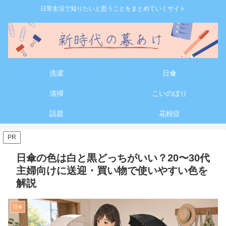
日常生活で知りたいと思うことをまとめていくサイト
洗濯
日傘
清掃
こいのぼり
話題
花粉症
PR
日傘の色は白と黒どっちがいい？20〜30代
主婦向けに送迎・買い物で使いやすい色を
解説
日傘