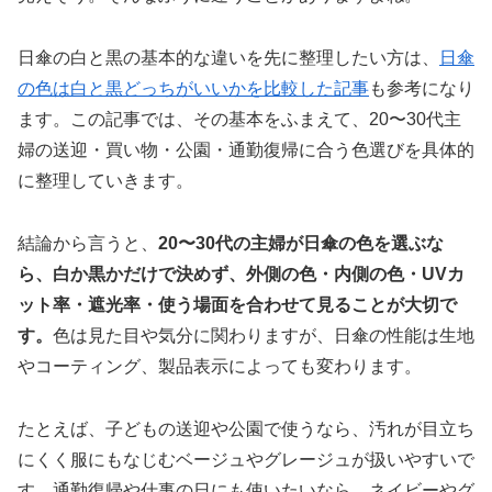
日傘の白と黒の基本的な違いを先に整理したい方は、
日傘
の色は白と黒どっちがいいかを比較した記事
も参考になり
ます。この記事では、その基本をふまえて、20〜30代主
婦の送迎・買い物・公園・通勤復帰に合う色選びを具体的
に整理していきます。
結論から言うと、
20〜30代の主婦が日傘の色を選ぶな
ら、白か黒かだけで決めず、外側の色・内側の色・UVカ
ット率・遮光率・使う場面を合わせて見ることが大切で
す。
色は見た目や気分に関わりますが、日傘の性能は生地
やコーティング、製品表示によっても変わります。
たとえば、子どもの送迎や公園で使うなら、汚れが目立ち
にくく服にもなじむベージュやグレージュが扱いやすいで
す。通勤復帰や仕事の日にも使いたいなら、ネイビーやグ