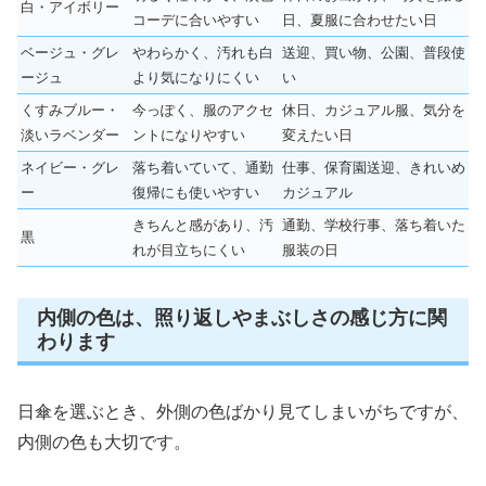
白・アイボリー
コーデに合いやすい
日、夏服に合わせたい日
ベージュ・グレ
やわらかく、汚れも白
送迎、買い物、公園、普段使
ージュ
より気になりにくい
い
くすみブルー・
今っぽく、服のアクセ
休日、カジュアル服、気分を
淡いラベンダー
ントになりやすい
変えたい日
ネイビー・グレ
落ち着いていて、通勤
仕事、保育園送迎、きれいめ
ー
復帰にも使いやすい
カジュアル
きちんと感があり、汚
通勤、学校行事、落ち着いた
黒
れが目立ちにくい
服装の日
内側の色は、照り返しやまぶしさの感じ方に関
わります
日傘を選ぶとき、外側の色ばかり見てしまいがちですが、
内側の色も大切です。