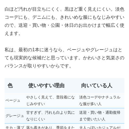
白ほど汚れが目立ちにくく、黒ほど重く見えにくい。淡色
コーデにも、デニムにも、きれいめな服にもなじみやすい
ので、送迎・買い物・公園・休日のお出かけまで幅広く使
えます。
私は、最初の1本に迷うなら、ベージュやグレージュはと
ても現実的な候補だと思っています。かわいさと気楽さの
バランスが取りやすいからです。
色
使いやすい理由
向いている人
やさしく見えて、普段着にな
淡色コーデやナチュラル
ベージュ
じみやすい
な服が多い人
甘すぎず、汚れも白より気に
送迎・買い物・通勤復帰
グレージュ
なりにくい
まで使いたい人
モカ・薄ブ
落ち着きがあり、季節をまた
大人っぽいカジュアルが