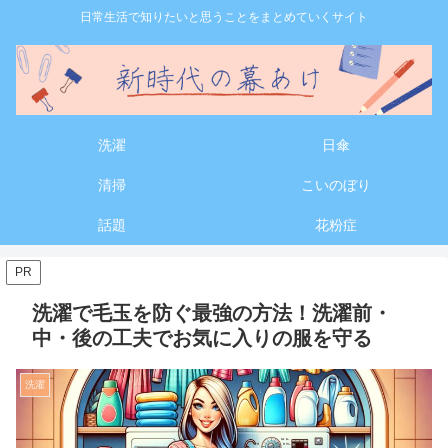
日常生活で知りたいと思うことをまとめていくサイト
洗濯
日傘
清掃
こいのぼり
話題
花粉症
PR
洗濯で毛玉を防ぐ最強の方法！洗濯前・
中・後の工夫でお気に入りの服を守る
洗濯