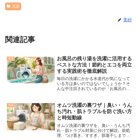
洗濯
美紗
関連記事
お風呂の残り湯を洗濯に活用する
洗濯
ベストな方法！節約とエコを両立
する実践術を徹底解説
毎日の洗濯にかかる水道代が気になって
いる方は多いのではないでしょうか？そ
んな中注目されているのが「お風呂の残
り湯を使った洗濯」です。水道代を節約
できるだけでなく、環境にも優しいこの
方法は、エコ志向の家庭にもぴったりで
オムツ洗濯の裏ワザ｜臭い・うん
洗濯
す。この記事では、お風呂の残り湯を洗
ち汚れ・肌トラブルを防ぐ洗い方
濯に活用するための具体的な方法から、
と時短動線
ホースの取り付け方、掃除のコツ、水道
代の節約効果まで、わかりやすく解説し
オムツ洗濯の裏ワザを、臭い・うんち汚
ます。
れ・肌トラブル対策に分けて解説。前処
理、つけ置き、すすぎ、部屋干しまで家