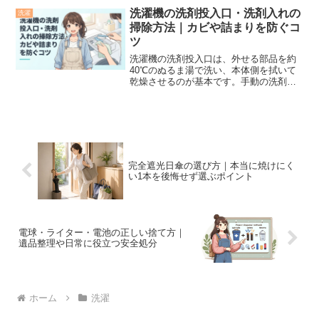
洗濯機の洗剤投入口・洗剤入れの
洗濯
掃除方法｜カビや詰まりを防ぐコ
ツ
洗濯機の洗剤投入口は、外せる部品を約
40℃のぬるま湯で洗い、本体側を拭いて
乾燥させるのが基本です。手動の洗剤ケ
ースと自動投入タンクでは構造や手入れ
方法が異なるため、最初に自宅の洗濯機
がどちらのタイプか確認しましょう。掃
除の要点は、次のとおり...
完全遮光日傘の選び方｜本当に焼けにく
い1本を後悔せず選ぶポイント
電球・ライター・電池の正しい捨て方｜
遺品整理や日常に役立つ安全処分
ホーム
洗濯