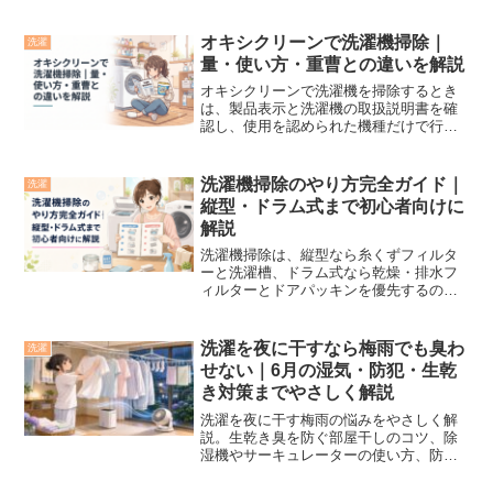
庭で続けやすい手順を紹介します。
オキシクリーンで洗濯機掃除｜
洗濯
量・使い方・重曹との違いを解説
オキシクリーンで洗濯機を掃除するとき
は、製品表示と洗濯機の取扱説明書を確
認し、使用を認められた機種だけで行う
のが結論です。公式の基本量はお湯4Lに
約28gですが、洗濯槽の全水量から自己計
算する前に、手元の製品・機種・指定コ
洗濯機掃除のやり方完全ガイド｜
洗濯
ースを必ず確認して...
縦型・ドラム式まで初心者向けに
解説
洗濯機掃除は、縦型なら糸くずフィルタ
ーと洗濯槽、ドラム式なら乾燥・排水フ
ィルターとドアパッキンを優先するのが
基本です。乾燥フィルターは乾燥のた
び、排水フィルターは週1回程度、洗剤ケ
ースは月1回程度を目安にし、洗濯槽は取
洗濯を夜に干すなら梅雨でも臭わ
洗濯
扱説明書が指定する頻度...
せない｜6月の湿気・防犯・生乾
き対策までやさしく解説
洗濯を夜に干す梅雨の悩みをやさしく解
説。生乾き臭を防ぐ部屋干しのコツ、除
湿機やサーキュレーターの使い方、防
犯・夜露対策まで、6月の夜干しをラクに
する方法を紹介します。