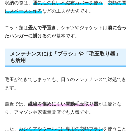
収納の際は、
通気性の良い不織布カバーを使う
、
衣類の間
にスペースを作る
などの工夫が大切です。
ニット類は
畳んで平置き
、シャツやジャケットは
肩に合っ
たハンガーに掛ける
のが基本です。
メンテナンスには「ブラシ」や「毛玉取り器」
も活用
毛玉ができてしまっても、日々のメンテナンスで対処でき
ます。
最近では、
繊維を傷めにくい電動毛玉取り器
が主流とな
り、アマゾンや家電量販店でも人気です。
また、
カシミアやウールには専用の衣類ブラシ
を使うこと